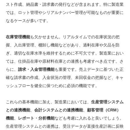
スト作成、納品書・請求書の発行などが含まれます。特に製造業
では、ロット管理やシリアルナンバー管理が可能なものが重要に
なるケースが多いです。
在庫管理機能
も欠かせません。リアルタイムでの在庫状況の把
握、入出庫管理、棚卸し機能などがあり、過剰在庫や欠品を防
ぎ、適切な在庫水準を維持するために不可欠です。製造業におい
ては、仕掛品在庫や原材料在庫との連携も考慮すべき点です。さ
らに、
請求・入金管理機能
も重要です。売上データに基づいた正
確な請求書の作成、入金状況の管理、未回収金の把握など、キャ
ッシュフローを健全に保つために必須の機能です。
これらの基本機能に加え、製造業においては、
生産管理システム
との連携機能
、
会計システムとの連携機能
、
顧客管理（CRM）
機能
、
レポート・分析機能
なども考慮に入れると良いでしょう。
生産管理システムとの連携は、受注データが直接生産計画に反映