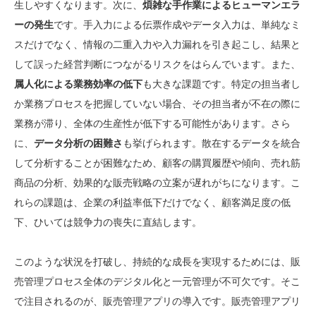
生しやすくなります。次に、
煩雑な手作業によるヒューマンエラ
ーの発生
です。手入力による伝票作成やデータ入力は、単純なミ
スだけでなく、情報の二重入力や入力漏れを引き起こし、結果と
して誤った経営判断につながるリスクをはらんでいます。また、
属人化による業務効率の低下
も大きな課題です。特定の担当者し
か業務プロセスを把握していない場合、その担当者が不在の際に
業務が滞り、全体の生産性が低下する可能性があります。さら
に、
データ分析の困難さ
も挙げられます。散在するデータを統合
して分析することが困難なため、顧客の購買履歴や傾向、売れ筋
商品の分析、効果的な販売戦略の立案が遅れがちになります。こ
れらの課題は、企業の利益率低下だけでなく、顧客満足度の低
下、ひいては競争力の喪失に直結します。
このような状況を打破し、持続的な成長を実現するためには、販
売管理プロセス全体のデジタル化と一元管理が不可欠です。そこ
で注目されるのが、販売管理アプリの導入です。販売管理アプリ