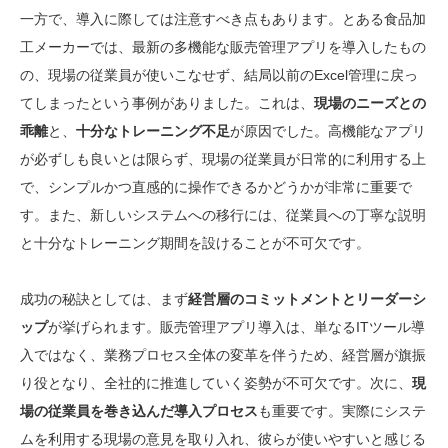
一方で、導入に際しては注意すべき点もあります。とある食品加
工メーカーでは、最新の多機能な販売管理アプリを導入したもの
の、現場の従業員が使いこなせず、結局以前のExcel管理に戻っ
てしまったという事例がありました。これは、
現場のニーズとの
乖離
と、
十分なトレーニング不足
が原因でした。高機能なアプリ
が必ずしも良いとは限らず、現場の従業員が日常的に利用する上
で、シンプルかつ直感的に操作できるかどうかが非常に重要で
す。また、新しいシステムへの移行には、従業員への丁寧な説明
と十分なトレーニング期間を設けることが不可欠です。
成功の秘訣としては、まず
経営層のコミットメントとリーダーシ
ップ
が挙げられます。販売管理アプリ導入は、単なるITツール導
入ではなく、業務プロセス全体の変革を伴うため、経営層が旗振
り役となり、全社的に推進していく姿勢が不可欠です。次に、
現
場の従業員を巻き込んだ導入プロセス
も重要です。実際にシステ
ムを利用する現場の意見を取り入れ、彼らが使いやすいと感じる