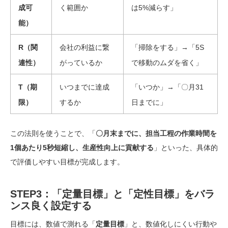
成可
く範囲か
は5%減らす」
能）
R（関
会社の利益に繋
「掃除をする」→「5S
連性）
がっているか
で移動のムダを省く」
T（期
いつまでに達成
「いつか」→「〇月31
限）
するか
日までに」
この法則を使うことで、「
〇月末までに、担当工程の作業時間を
1個あたり5秒短縮し、生産性向上に貢献する
」といった、具体的
で評価しやすい目標が完成します。
STEP3：「定量目標」と「定性目標」をバラ
ンス良く設定する
目標には、数値で測れる「
定量目標
」と、数値化しにくい行動や