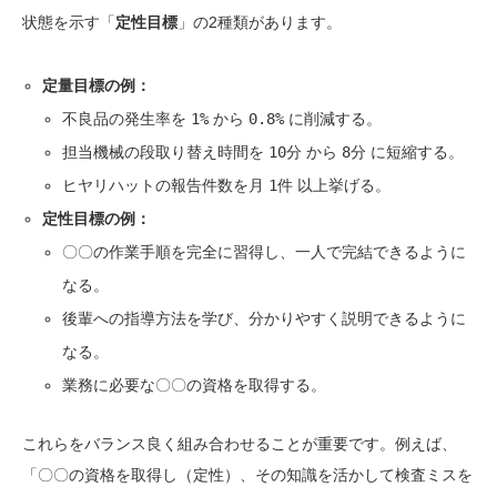
状態を示す「
定性目標
」の2種類があります。
定量目標の例：
不良品の発生率を
1%
から
0.8%
に削減する。
担当機械の段取り替え時間を
10分
から
8分
に短縮する。
ヒヤリハットの報告件数を月
1件
以上挙げる。
定性目標の例：
〇〇の作業手順を完全に習得し、一人で完結できるように
なる。
後輩への指導方法を学び、分かりやすく説明できるように
なる。
業務に必要な〇〇の資格を取得する。
これらをバランス良く組み合わせることが重要です。例えば、
「〇〇の資格を取得し（定性）、その知識を活かして検査ミスを