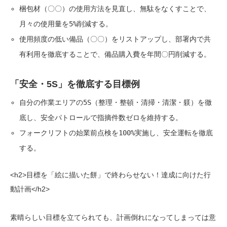
梱包材（〇〇）の使用方法を見直し、無駄をなくすことで、
月々の使用量を5%削減する。
使用頻度の低い備品（〇〇）をリストアップし、部署内で共
有利用を徹底することで、備品購入費を年間〇円削減する。
「安全・5S」を徹底する目標例
自分の作業エリアの5S（整理・整頓・清掃・清潔・躾）を徹
底し、安全パトロールで指摘件数ゼロを維持する。
フォークリフトの始業前点検を100%実施し、安全運転を徹底
する。
<h2>目標を「絵に描いた餅」で終わらせない！達成に向けた行
動計画</h2>
素晴らしい目標を立てられても、計画倒れになってしまっては意