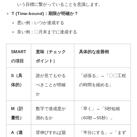
いう目標に繋がっていることを意識します。
T (Time-bound)：期限が明確か？
悪い例：
いつか達成する
良い例：
〇月末までに達成する
SMART
意味（チェック
具体的な改善例
の項目
ポイント）
S（具
誰が見てもやる
「頑張る」→「〇〇工程
体的）
べきことが明確
の時間を縮める」
か
M（計
数字で達成度が
「早く」→「5秒短縮
量性）
測れるか
（60秒→55秒）」
A（達
背伸びすれば届
「半分にする」→「まず