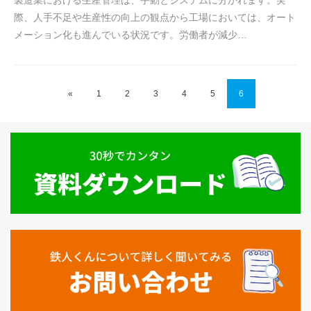
際、人手不足や生産性の向上の観点から工場においては、オート
メーション化も進んでいる状況です。労働者が減少…
«
1
2
3
4
5
6